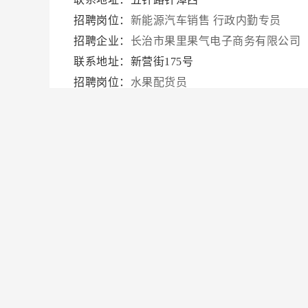
招聘岗位：
新能源汽车销售 行政内勤专员
招聘企业：
长治市果里果气电子商务有限公司
联系地址：新营街175号
招聘岗位：
水果配货员
招聘企业：
可人传媒科技（山西）有限公司
联系地址：长治市潞州区金德利大厦A座2902
招聘岗位：
人事专员
招聘企业：
长治市多特健康咨询服务有限公司
联系地址：长治市潞州区西大街2号华龙国际3
招聘岗位：
销售主管
招聘企业：
长治市康仕麒养殖有限公司
联系地址：潞州区北山头村
招聘岗位：
犬只饲养员
招聘企业：
长治市佳威商城有限公司