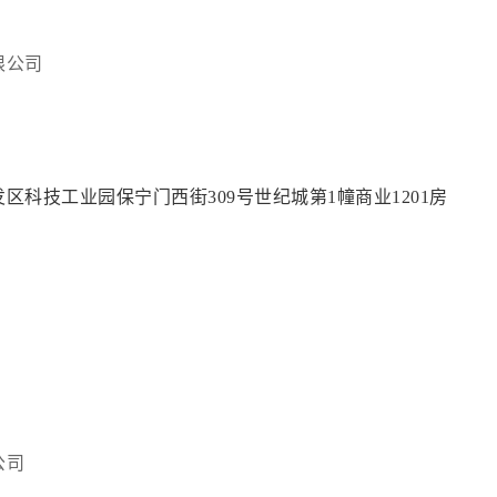
限公司
科技工业园保宁门西街309号世纪城第1幢商业1201房
公司