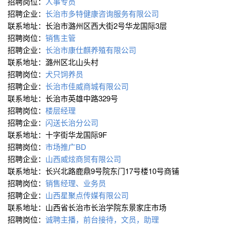
招聘岗位：
人事专员
招聘企业：
长治市多特健康咨询服务有限公司
联系地址：长治市潞州区西大街2号华龙国际3层
招聘岗位：
销售主管
招聘企业：
长治市康仕麒养殖有限公司
联系地址：潞州区北山头村
招聘岗位：
犬只饲养员
招聘企业：
长治市佳威商城有限公司
联系地址：长治市英雄中路329号
招聘岗位：
楼层经理
招聘企业：
闪送长治分公司
联系地址：十字街华龙国际9F
招聘岗位：
市场推广BD
招聘企业：
山西威炫商贸有限公司
联系地址：长兴北路鹿鼎9号院东门17号楼10号商铺
招聘岗位：
销售经理、业务员
招聘企业：
山西星聚点传媒有限公司
联系地址：山西省长治市长治学院东景家庄市场
招聘岗位：
诚聘主播，前台接待，文员，助理