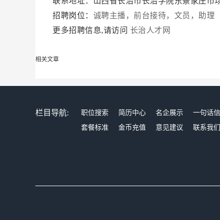
联系地址：山西省长治市长治学院东景家庄市
招聘岗位：
诚聘主播，前台接待，文员，助理
更多招聘信息,请访问
长治人才网
相关文章
栏目导航:
职位搜索
简历中心
名企展示
一句话
套餐标准
金币充值
意见建议
联系我