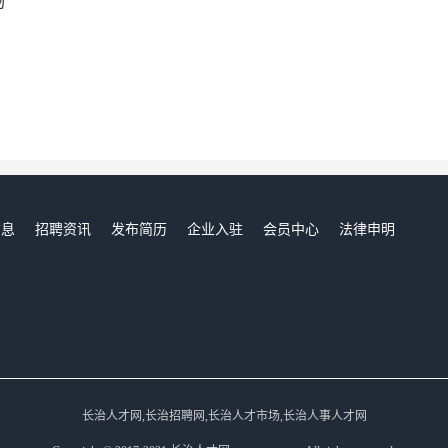
场
信息
招聘资讯
发布简历
企业入驻
会员中心
法律申明
们
长治人才网,长治招聘网,长治人才市场,长治人事人才网